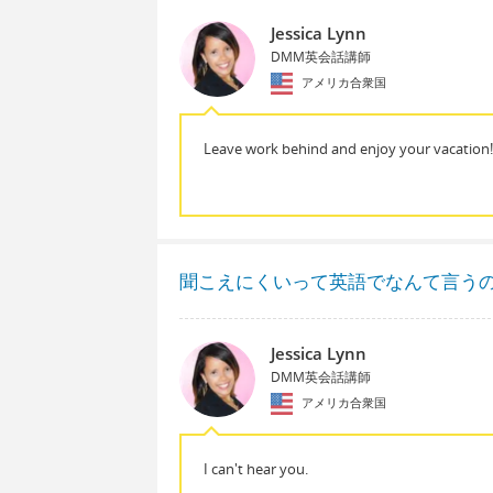
Jessica Lynn
DMM英会話講師
アメリカ合衆国
Leave work behind and enjoy your vacation!
聞こえにくいって英語でなんて言う
Jessica Lynn
DMM英会話講師
アメリカ合衆国
I can't hear you.