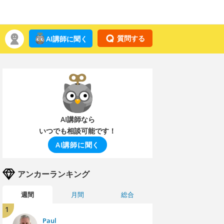
質問する
AI講師に聞く
AI講師なら
いつでも相談可能です！
AI講師に聞く
アンカーランキング
週間
月間
総合
1
Paul