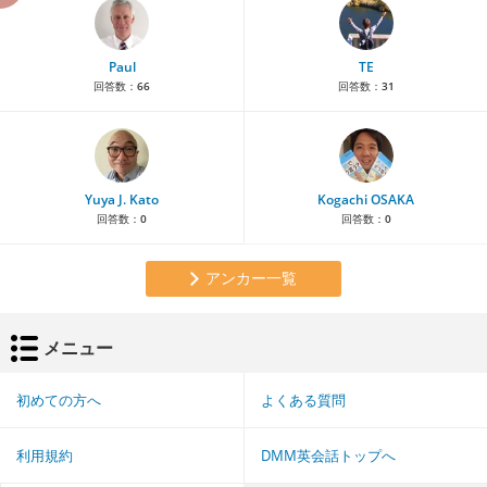
Paul
TE
回答数：
66
回答数：
31
Yuya J. Kato
Kogachi OSAKA
回答数：
0
回答数：
0
アンカー一覧
メニュー
初めての方へ
よくある質問
利用規約
DMM英会話トップへ