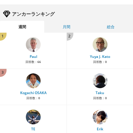
アンカーランキング
週間
月間
総合
1
2
Paul
Yuya J. Kato
回答数：
66
回答数：
0
3
Kogachi OSAKA
Taku
回答数：
0
回答数：
0
TE
Erik