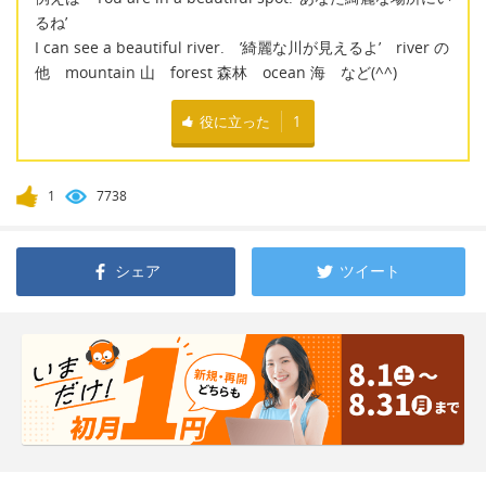
るね’
I can see a beautiful river. ’綺麗な川が見えるよ’ river の
他 mountain 山 forest 森林 ocean 海 など(^^)
役に立った
1
1
7738
シェア
ツイート