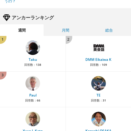
うの？
アンカーランキング
週間
月間
総合
1
2
Taku
DMM Eikaiwa K
回答数：
138
回答数：
109
3
Paul
TE
回答数：
66
回答数：
31
Yuya J. Kato
Kogachi OSAKA