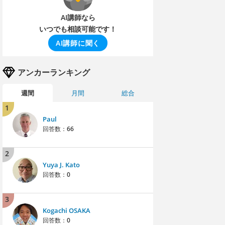
AI講師なら
いつでも相談可能です！
AI講師に聞く
アンカーランキング
週間
月間
総合
1
Paul
回答数：
66
2
Yuya J. Kato
回答数：
0
3
Kogachi OSAKA
回答数：
0