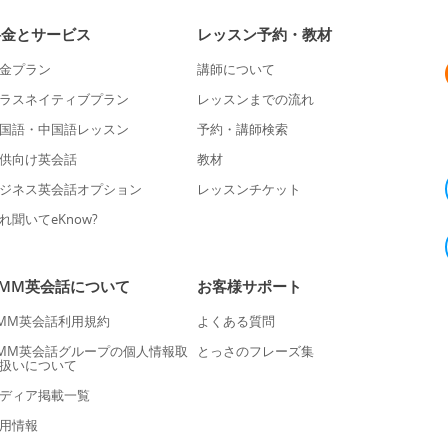
料金とサービス
レッスン予約・教材
金プラン
講師について
ラスネイティブプラン
レッスンまでの流れ
国語・中国語レッスン
予約・講師検索
供向け英会話
教材
ジネス英会話オプション
レッスンチケット
れ聞いてeKnow?
DMM英会話について
お客様サポート
MM英会話利用規約
よくある質問
MM英会話グループの個人情報取
とっさのフレーズ集
扱いについて
ディア掲載一覧
用情報