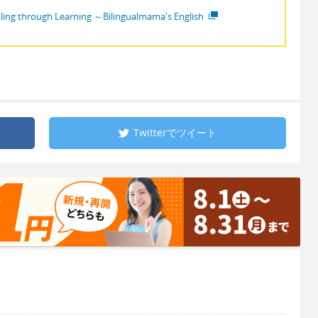
ling through Learning ～Bilingualmama's English
Twitterで
ツイート