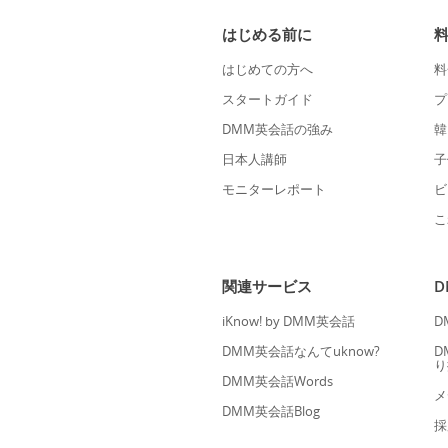
はじめる前に
はじめての方へ
料
スタートガイド
プ
DMM英会話の強み
韓
日本人講師
子
モニターレポート
ビ
こ
関連サービス
iKnow! by DMM英会話
D
DMM英会話なんてuknow?
D
り
DMM英会話Words
メ
DMM英会話Blog
採