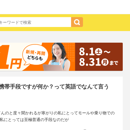
携帯手段ですが何か？って英語でなんて言う
してんのと度々聞かれるが寒がりの私にとってモールや乗り物での
い私にとっては至極普通の手段なのだが