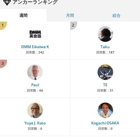
アンカーランキング
週間
月間
総合
1
2
DMM Eikaiwa K
Taku
回答数：
242
回答数：
187
3
Paul
TE
回答数：
66
回答数：
31
Yuya J. Kato
Kogachi OSAKA
回答数：
0
回答数：
0