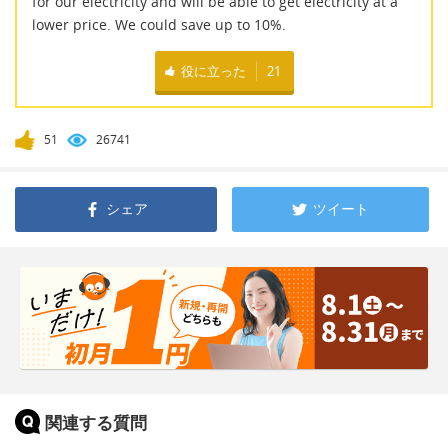
for our electricity and will be able to get electricity at a
lower price. We could save up to 10%.
役に立った
21
51
26741
シェア
ツイート
関連する質問