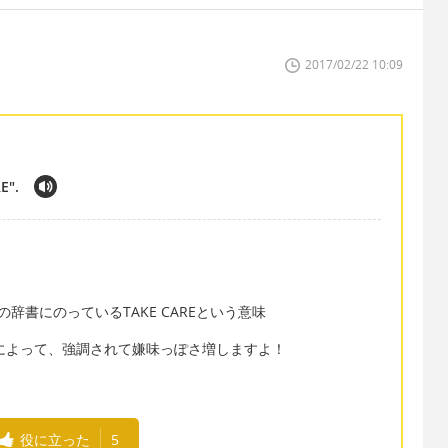
2017/02/22 10:09
E".
E"＝あなたの辞書にのっているTAKE CAREという意味
ことによって、強調されて嫌味っぽさ増しますよ！
役に立った
5