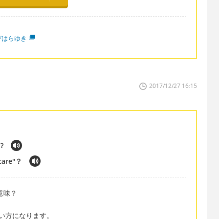
びはらゆき
2017/12/27 16:15
?
 care"？
う意味？
い方になります。