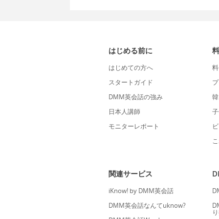
はじめる前に
はじめての方へ
料
スタートガイド
プ
DMM英会話の強み
韓
日本人講師
子
モニターレポート
ビ
こ
関連サービス
iKnow! by DMM英会話
D
DMM英会話なんてuknow?
D
り