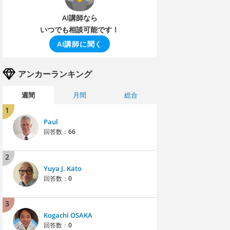
AI講師なら
いつでも相談可能です！
AI講師に聞く
アンカーランキング
週間
月間
総合
1
Paul
回答数：
66
2
Yuya J. Kato
回答数：
0
3
Kogachi OSAKA
回答数：
0