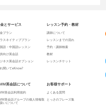
料金とサービス
レッスン予約・教材
金プラン
講師について
ラスネイティブプラン
レッスンまでの流れ
国語・中国語レッスン
予約・講師検索
供向け英会話
教材
ジネス英会話オプション
レッスンチケット
れ聞いてeKnow?
DMM英会話について
お客様サポート
MM英会話利用規約
よくある質問
MM英会話グループの個人情報取
とっさのフレーズ集
扱いについて