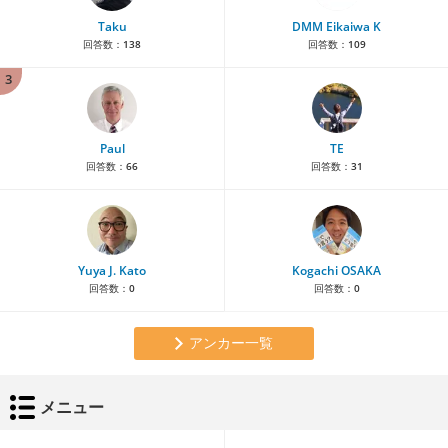
Taku
DMM Eikaiwa K
回答数：
138
回答数：
109
3
Paul
TE
回答数：
66
回答数：
31
Yuya J. Kato
Kogachi OSAKA
回答数：
0
回答数：
0
アンカー一覧
メニュー