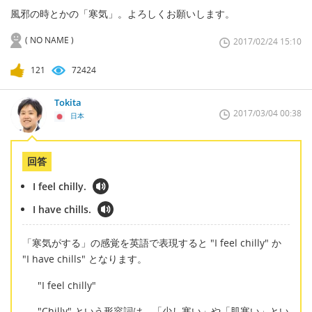
風邪の時とかの「寒気」。よろしくお願いします。
( NO NAME )
2017/02/24 15:10
121
72424
Tokita
2017/03/04 00:38
日本
回答
I feel chilly.
I have chills.
「寒気がする」の感覚を英語で表現すると "I feel chilly" か
"I have chills" となります。
"I feel chilly"
"Chilly" という形容詞は、「少し寒い」や「肌寒い」とい