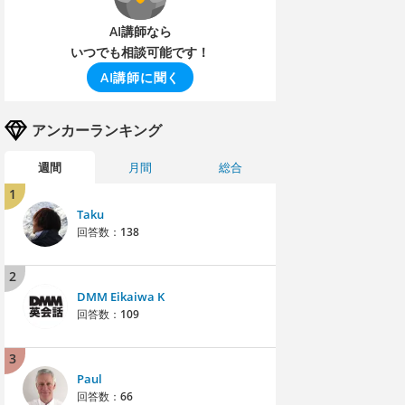
AI講師なら
いつでも相談可能です！
AI講師に聞く
アンカーランキング
週間
月間
総合
1
Taku
回答数：
138
2
DMM Eikaiwa K
回答数：
109
3
Paul
回答数：
66