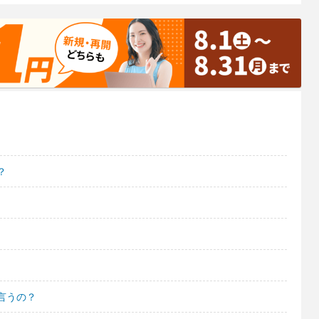
？
言うの？