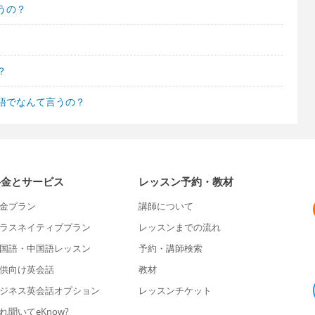
うの？
？
語でなんて言うの？
料金とサービス
レッスン予約・教材
金プラン
講師について
ラスネイティブプラン
レッスンまでの流れ
国語・中国語レッスン
予約・講師検索
供向け英会話
教材
ジネス英会話オプション
レッスンチケット
れ聞いてeKnow?