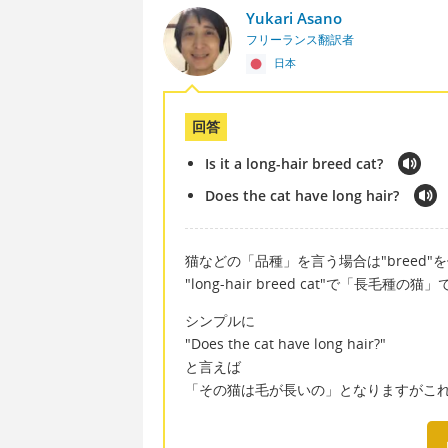
Yukari Asano
フリーランス翻訳者
日本
回答
Is it a long-hair breed cat?
Does the cat have long hair?
猫などの「品種」を言う場合は"breed
"long-hair breed cat"で「長毛種の猫
シンプルに
"Does the cat have long hair?"
と言えば
「その猫は毛が長いの」となりますがこ