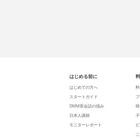
はじめる前に
はじめての方へ
料
スタートガイド
プ
DMM英会話の強み
韓
日本人講師
子
モニターレポート
ビ
こ