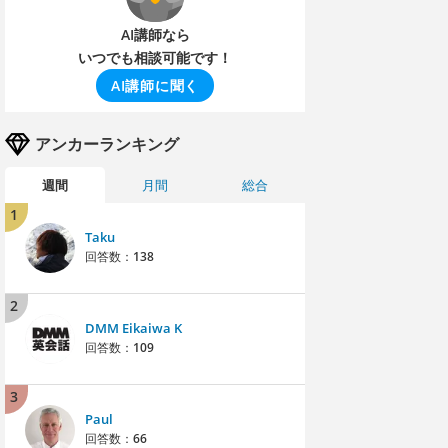
AI講師なら
いつでも相談可能です！
AI講師に聞く
アンカーランキング
週間
月間
総合
1
Taku
回答数：
138
2
DMM Eikaiwa K
回答数：
109
3
Paul
回答数：
66