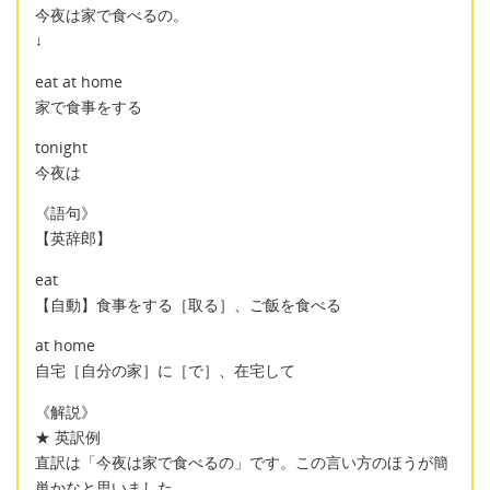
今夜は家で食べるの。
↓
eat at home
家で食事をする
tonight
今夜は
《語句》
【英辞郎】
eat
【自動】食事をする［取る］、ご飯を食べる
at home
自宅［自分の家］に［で］、在宅して
《解説》
★ 英訳例
直訳は「今夜は家で食べるの」です。この言い方のほうが簡
単かなと思いました。