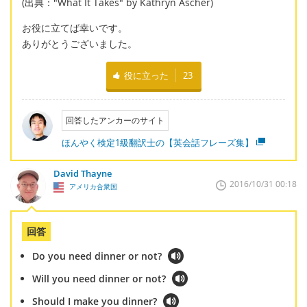
(出典："What It Takes" by Kathryn Ascher)
お役に立てば幸いです。
ありがとうございました。
役に立った
23
回答したアンカーのサイト
ほんやく検定1級翻訳士の【英会話フレーズ集】
David Thayne
2016/10/31 00:18
アメリカ合衆国
回答
Do you need dinner or not?
Will you need dinner or not?
Should I make you dinner?