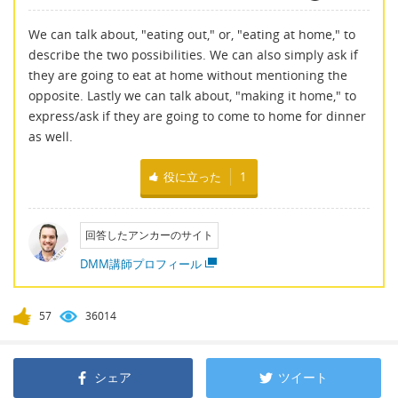
We can talk about, "eating out," or, "eating at home," to
describe the two possibilities. We can also simply ask if
they are going to eat at home without mentioning the
opposite. Lastly we can talk about, "making it home," to
express/ask if they are going to come to home for dinner
as well.
役に立った
1
回答したアンカーのサイト
DMM講師プロフィール
57
36014
シェア
ツイート