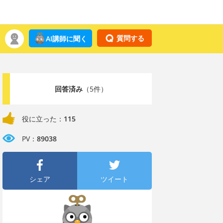
質問する
AI講師に聞く
回答済み
（5件）
役に立った：
115
PV：
89038
シェア
ツイート