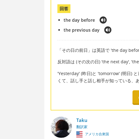
回答
the day before
the previous day
「その日の前日」は英語で 'the day before'
反対語は (その次の日) 'the next day', 'th
'Yesterday' (昨日)と 'tomorr
くて、話し手と話し相手が知っている、
Taku
翻訳家
アメリカ合衆国