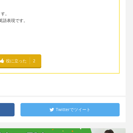
ます。
の英語表現です。
役に立った
2
Twitterで
ツイート