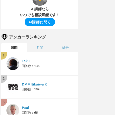
AI講師なら
いつでも相談可能です！
AI講師に聞く
アンカーランキング
週間
月間
総合
1
Taku
回答数：
138
2
DMM Eikaiwa K
回答数：
109
3
Paul
回答数：
66