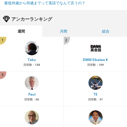
最低何歳から何歳までって英語でなんて言うの？
アンカーランキング
週間
月間
総合
1
2
Taku
DMM Eikaiwa K
回答数：
138
回答数：
109
3
Paul
TE
回答数：
66
回答数：
31