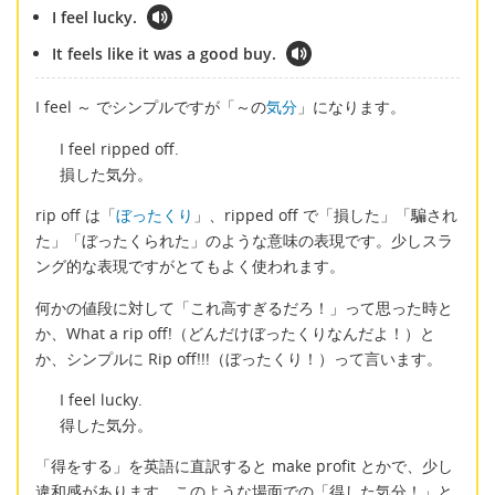
I feel lucky.
It feels like it was a good buy.
I feel ～ でシンプルですが「～の
気分
」になります。
I feel ripped off.
損した気分。
rip off は「
ぼったくり
」、ripped off で「損した」「騙され
た」「ぼったくられた」のような意味の表現です。少しスラ
ング的な表現ですがとてもよく使われます。
何かの値段に対して「これ高すぎるだろ！」って思った時と
か、What a rip off!（どんだけぼったくりなんだよ！）と
か、シンプルに Rip off!!!（ぼったくり！）って言います。
I feel lucky.
得した気分。
「得をする」を英語に直訳すると make profit とかで、少し
違和感があります。このような場面での「得した気分！」と