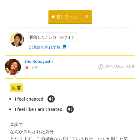
役に立った
28
回答したアンカーのサイト
英語総合即戦学校
Sho Kobayashi
2016/02/28 03:38
日本
回答
I feel cheated.
I feel like I am cheated.
直訳で
なんかズルされた気分
となります。この場合なら店にズルされた、なんか損した気