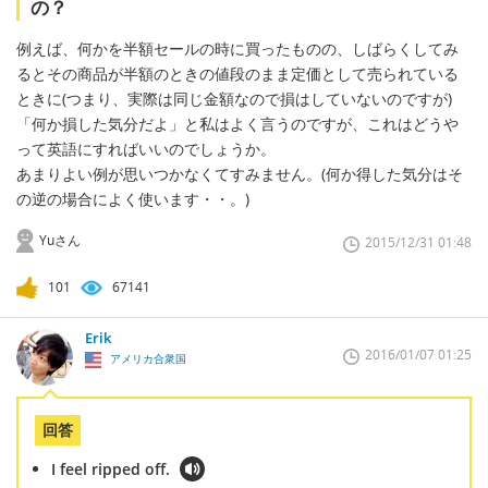
の？
例えば、何かを半額セールの時に買ったものの、しばらくしてみ
るとその商品が半額のときの値段のまま定価として売られている
ときに(つまり、実際は同じ金額なので損はしていないのですが)
「何か損した気分だよ」と私はよく言うのですが、これはどうや
って英語にすればいいのでしょうか。
あまりよい例が思いつかなくてすみません。(何か得した気分はそ
の逆の場合によく使います・・。)
Yuさん
2015/12/31 01:48
101
67141
Erik
2016/01/07 01:25
アメリカ合衆国
回答
I feel ripped off.