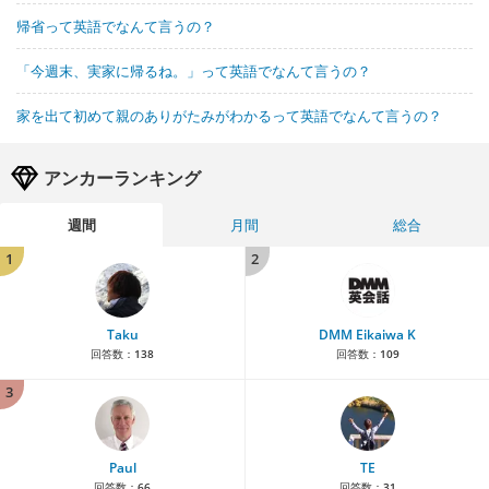
帰省って英語でなんて言うの？
「今週末、実家に帰るね。」って英語でなんて言うの？
家を出て初めて親のありがたみがわかるって英語でなんて言うの？
アンカーランキング
週間
月間
総合
1
2
Taku
DMM Eikaiwa K
回答数：
138
回答数：
109
3
Paul
TE
回答数：
66
回答数：
31