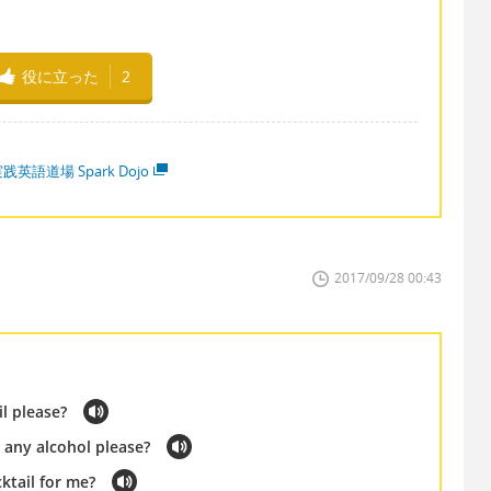
役に立った
2
践英語道場 Spark Dojo
2017/09/28 00:43
il please?
 any alcohol please?
ktail for me?