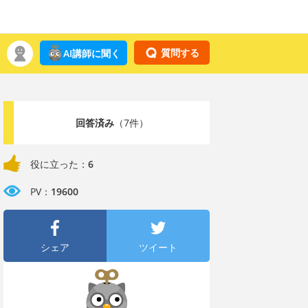
質問する
AI講師に聞く
回答済み
（7件）
役に立った：
6
PV：
19600
シェア
ツイート