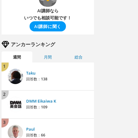
AI講師なら
いつでも相談可能です！
AI講師に聞く
アンカーランキング
週間
月間
総合
1
Taku
回答数：
138
2
DMM Eikaiwa K
回答数：
109
3
Paul
回答数：
66