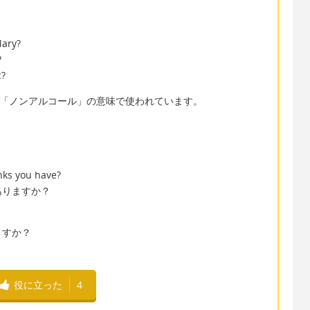
Mary?
?
c?
」は「ノンアルコール」の意味で使われています。
nks you have?
ありますか？
ますか？
役に立った
4