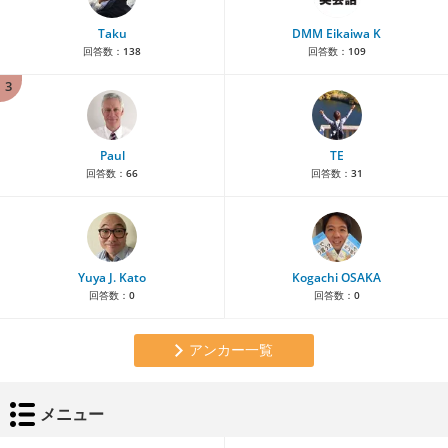
Taku
DMM Eikaiwa K
回答数：
138
回答数：
109
3
Paul
TE
回答数：
66
回答数：
31
Yuya J. Kato
Kogachi OSAKA
回答数：
0
回答数：
0
アンカー一覧
メニュー