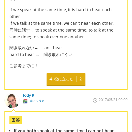
If we speak at the same time, it is hard to hear each
other.
If we talk at the same time, we can't hear each other.
同時に話す→ to speak at the same time; to talk at the
same time; to speak over one another
聞き取れない→ can't hear
hard to hear → 聞き取れにくい
ご参考までに！
役に立った
2
Jody R
2017/05/31 00:00
南アフリカ
回答
If you both speak at the same time I can not hear