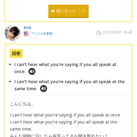
役に立った
1
Erik
2017/05/31 16:48
アメリカ合衆国
回答
I can't hear what you're saying if you all speak at
once.
I can't hear what you're saying if you all speak at the
same time.
こんにちは。
I can't hear what you're saying if you all speak at once.
I can't hear what you're saying if you all speak at the
same time.
みんな同時に話したら何言ってるか聞き取れないよ。