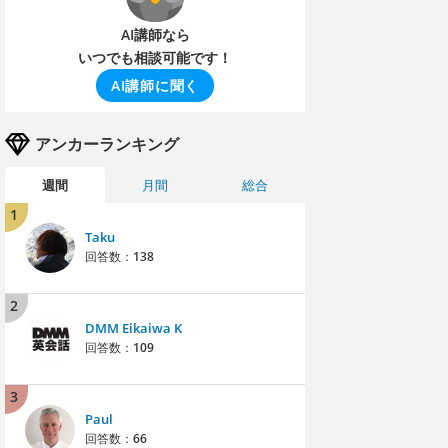
AI講師なら
いつでも相談可能です！
AI講師に聞く
アンカーランキング
週間
月間
総合
1
Taku
回答数：
138
2
DMM Eikaiwa K
回答数：
109
3
Paul
回答数：
66