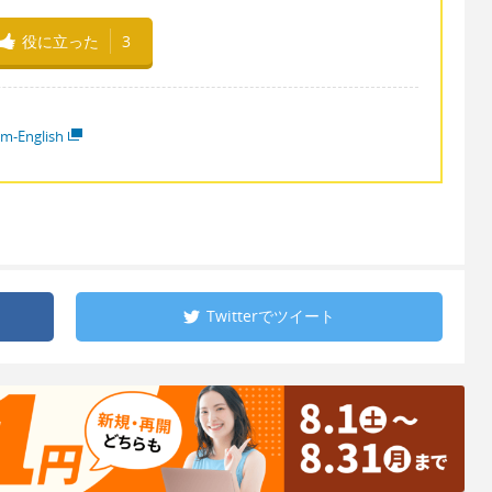
役に立った
3
em-English
Twitterで
ツイート