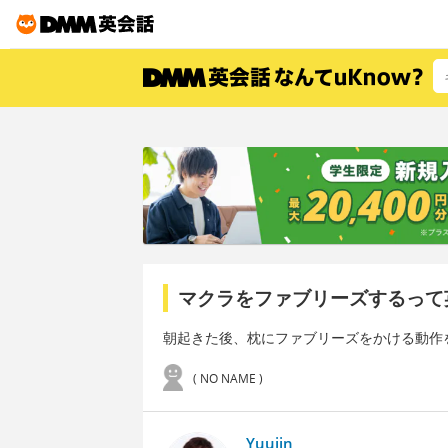
マクラをファブリーズするって
朝起きた後、枕にファブリーズをかける動作
( NO NAME )
Yuujin