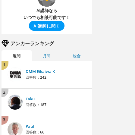
AI講師なら
いつでも相談可能です！
AI講師に聞く
アンカーランキング
週間
月間
総合
1
DMM Eikaiwa K
回答数：
242
2
Taku
回答数：
187
3
Paul
回答数：
66