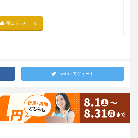
役に立った
0
Twitterで
ツイート