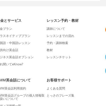
料金とサービス
レッスン予約・教材
金プラン
講師について
ラスネイティブプラン
レッスンまでの流れ
国語・中国語レッスン
予約・講師検索
供向け英会話
教材
ジネス英会話オプション
レッスンチケット
れ聞いてeKnow?
DMM英会話について
お客様サポート
MM英会話利用規約
よくある質問
MM英会話グループの個人情報取
とっさのフレーズ集
扱いについて
ディア掲載一覧