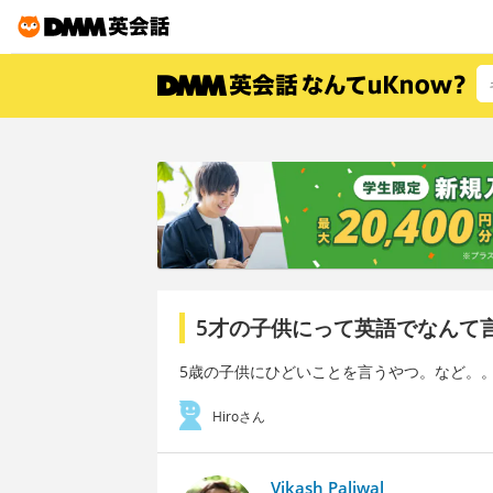
5才の子供にって英語でなんて
5歳の子供にひどいことを言うやつ。など。
Hiroさん
Vikash Paliwal