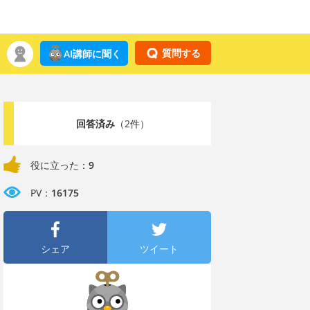
質問する
AI講師に聞く
回答済み
（2件）
役に立った：
9
PV：
16175
シェア
ツイート