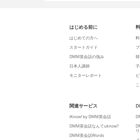
はじめる前に
はじめての方へ
料
スタートガイド
プ
DMM英会話の強み
韓
日本人講師
子
モニターレポート
ビ
こ
関連サービス
iKnow! by DMM英会話
D
DMM英会話なんてuknow?
D
り
DMM英会話Words
メ