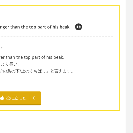
onger than the top part of his beak.
よ。
er than the top part of his beak.
しより長い」
s beak で「その鳥の下/上のくちばし」と言えます。
役に立った
0