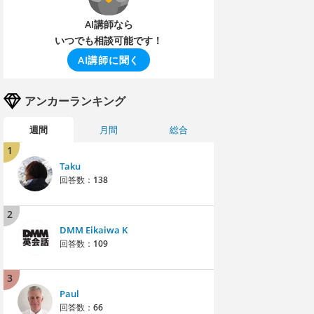
AI講師なら
いつでも相談可能です！
AI講師に聞く
アンカーランキング
週間
月間
総合
1
Taku
回答数：
138
2
DMM Eikaiwa K
回答数：
109
3
Paul
回答数：
66