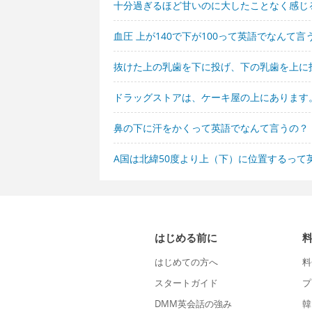
十分過ぎるほど甘いのに大したことなく感じ
血圧 上が140で下が100って英語でなんて言
抜けた上の乳歯を下に投げ、下の乳歯を上に
ドラッグストアは、ケーキ屋の上にあります
鼻の下に汗をかくって英語でなんて言うの？
A国は北緯50度より上（下）に位置するって
はじめる前に
はじめての方へ
料
スタートガイド
プ
DMM英会話の強み
韓