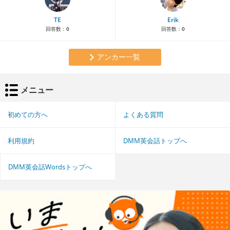
TE
Erik
回答数：
0
回答数：
0
アンカー一覧
メニュー
初めての方へ
よくある質問
利用規約
DMM英会話トップへ
DMM英会話Wordsトップへ