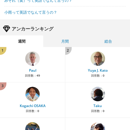
みぞれ（霙）って英語でなんて言うの？
小雨って英語でなんて言うの？
アンカーランキング
週間
月間
総合
1
2
Paul
Yuya J. Kato
回答数：
49
回答数：
0
3
Kogachi OSAKA
Taku
回答数：
0
回答数：
0