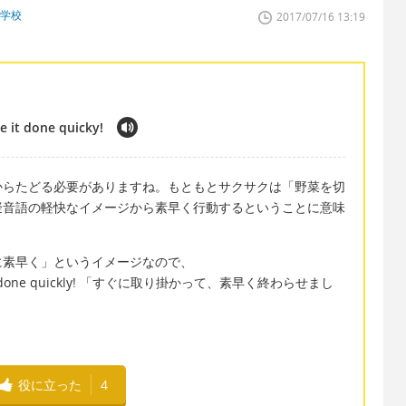
門学校
2017/07/16 13:19
e it done quicky!
からたどる必要がありますね。もともとサクサクは「野菜を切
擬音語の軽快なイメージから素早く行動するということに意味
に素早く」というイメージなので、
d make it done quickly! 「すぐに取り掛かって、素早く終わらせまし
役に立った
4