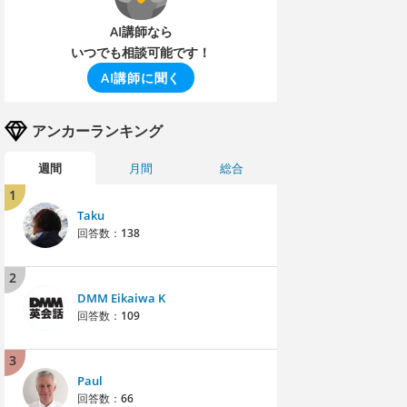
AI講師なら
いつでも相談可能です！
AI講師に聞く
アンカーランキング
週間
月間
総合
1
Taku
回答数：
138
2
DMM Eikaiwa K
回答数：
109
3
Paul
回答数：
66