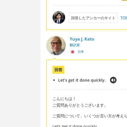
回答したアンカーのサイト
T
Yuya J. Kato
翻訳家
日本
回答
Let’s get it done quickly.
こんにちは！
ご質問ありがとうございます。
ご質問について、いくつか言い方が考え
Let’s get it done quickly.