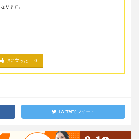
となります。
役に立った
0
Twitterで
ツイート