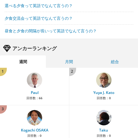
選べる夕食って英語でなんて言うの？
夕食交流会って英語でなんて言うの？
昼食と夕食の間隔が長いって英語でなんて言うの？
アンカーランキング
週間
月間
総合
1
2
Paul
Yuya J. Kato
回答数：
66
回答数：
0
3
Kogachi OSAKA
Taku
回答数：
0
回答数：
0