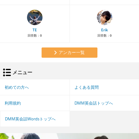
TE
Erik
回答数：
0
回答数：
0
アンカー一覧
メニュー
初めての方へ
よくある質問
利用規約
DMM英会話トップへ
DMM英会話Wordsトップへ