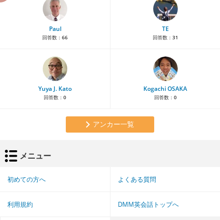
Paul
TE
回答数：
66
回答数：
31
Yuya J. Kato
Kogachi OSAKA
回答数：
0
回答数：
0
アンカー一覧
メニュー
初めての方へ
よくある質問
利用規約
DMM英会話トップへ