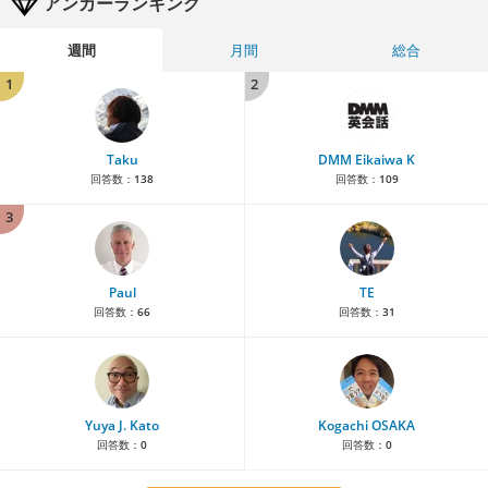
アンカーランキング
週間
月間
総合
1
2
Taku
DMM Eikaiwa K
回答数：
138
回答数：
109
3
Paul
TE
回答数：
66
回答数：
31
Yuya J. Kato
Kogachi OSAKA
回答数：
0
回答数：
0