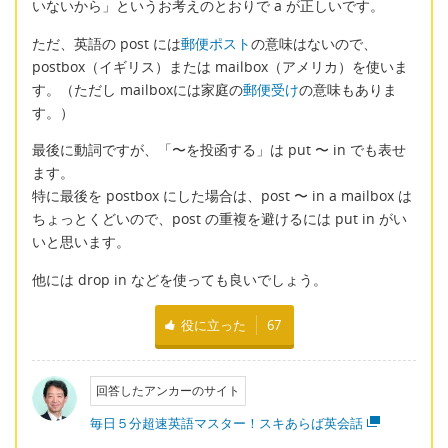
いないから」というお考えのとおりで a が正しいです。
ただ、英語の post には
郵便ポスト
の意味はないので、
postbox（イギリス）または mailbox（アメリカ）を使いま
す。（ただし mailboxには家庭の
郵便受け
の意味もありま
す。）
最後に動詞ですが、「〜を投函する」は put 〜 in でも表せ
ます。
特に最後を postbox にした場合は、post 〜 in a mailbox は
ちょっとくどいので、post の重複を避けるには put in がい
いと思います。
他には drop in などを使っても良いでしょう。
役に立った
67
回答したアンカーのサイト
毎日５分超速英語マスター！スキあらば英会話