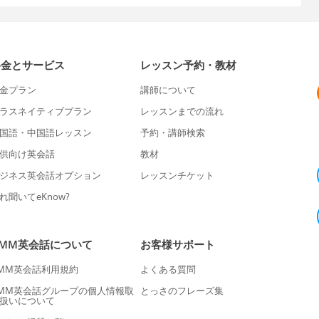
料金とサービス
レッスン予約・教材
金プラン
講師について
ラスネイティブプラン
レッスンまでの流れ
国語・中国語レッスン
予約・講師検索
供向け英会話
教材
ジネス英会話オプション
レッスンチケット
れ聞いてeKnow?
DMM英会話について
お客様サポート
MM英会話利用規約
よくある質問
MM英会話グループの個人情報取
とっさのフレーズ集
扱いについて