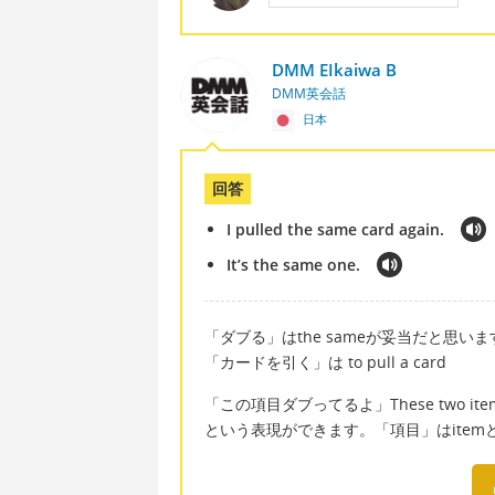
DMM EIkaiwa B
DMM英会話
日本
回答
I pulled the same card again.
It’s the same one.
「ダブる」はthe sameが妥当だと思いま
「カードを引く」は to pull a card
「この項目ダブってるよ」These two items 
という表現ができます。「項目」はite