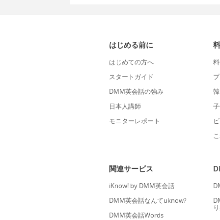
はじめる前に
はじめての方へ
料
スタートガイド
プ
DMM英会話の強み
韓
日本人講師
子
モニターレポート
ビ
こ
関連サービス
iKnow! by DMM英会話
D
DMM英会話なんてuknow?
D
り
DMM英会話Words