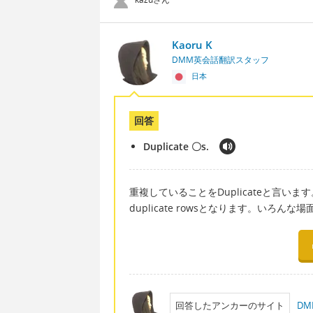
Kaoru K
DMM英会話翻訳スタッフ
日本
回答
Duplicate 〇s.
重複していることをDuplicateと言います。
duplicate rowsとなります。い
回答したアンカーのサイト
D