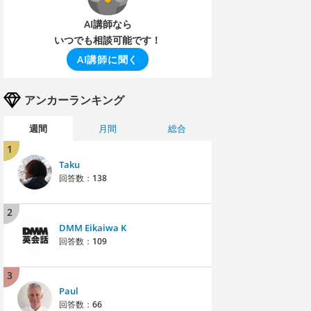
AI講師なら
いつでも相談可能です！
AI講師に聞く
アンカーランキング
週間
月間
総合
1
Taku
回答数：
138
2
DMM Eikaiwa K
回答数：
109
3
Paul
回答数：
66