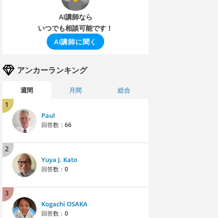
AI講師なら
いつでも相談可能です！
AI講師に聞く
アンカーランキング
週間
月間
総合
1
Paul
回答数：
66
2
Yuya J. Kato
回答数：
0
3
Kogachi OSAKA
回答数：
0