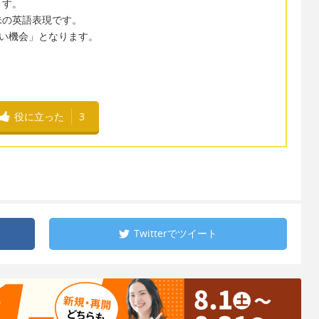
ます。
味の英語表現です。
もっとも早い機会」となります。
役に立った
3
Twitterで
ツイート