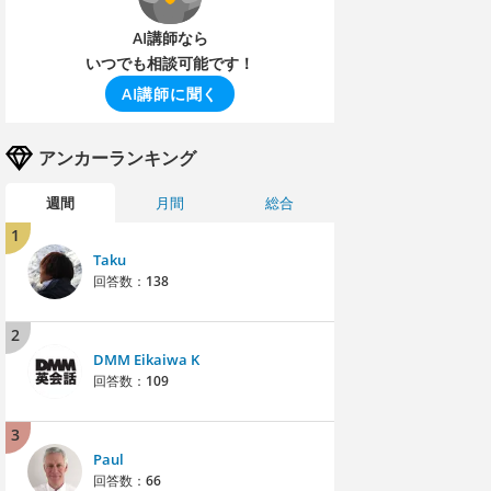
AI講師なら
いつでも相談可能です！
AI講師に聞く
アンカーランキング
週間
月間
総合
1
Taku
回答数：
138
2
DMM Eikaiwa K
回答数：
109
3
Paul
回答数：
66