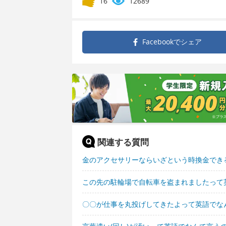
16
12689
Facebookで
シェア
関連する質問
金のアクセサリーならいざという時換金でき
この先の駐輪場で自転車を盗まれましたって
〇〇が仕事を丸投げしてきたよって英語でな