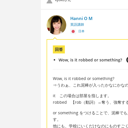
Hanni O M
英語講師
日本
回答
Wow, is it robbed or something?
Wow, is it robbed or something?
⇒うわぁ、これ泥棒が入ったかなにかな
it この場合は部屋を指します。
robbed 【rob（動詞）→奪う、強
or something をつけることで、
す。
他にも、学校にいくだけなのにものすごく派手な格好を