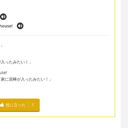
 house!
よ。
が入ったみたい！」
use!
「家に泥棒が入ったみたい！」
役に立った
1