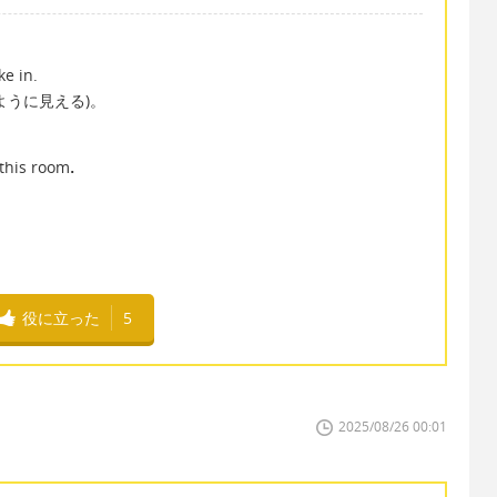
e in.
ように見える)。
d this room．
役に立った
5
2025/08/26 00:01