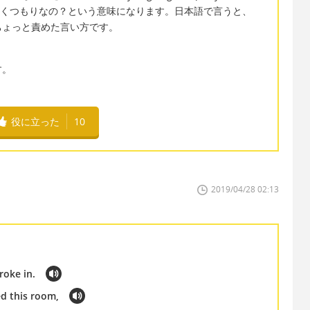
ーでも行くつもりなの？という意味になります。日本語で言うと、
ちょっと責めた言い方です。
す。
役に立った
10
2019/04/28 02:13
roke in.
ed this room,