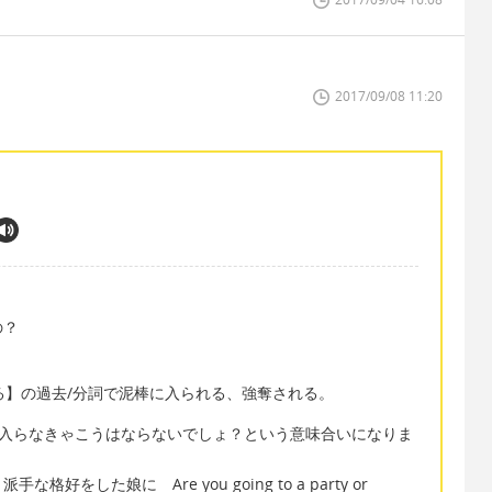
2017/09/08 11:20
の？
奪する】の過去/分詞で泥棒に入られる、強奪される。
泥棒でも入らなきゃこうはならないでしょ？という意味合いになりま
した娘に Are you going to a party or