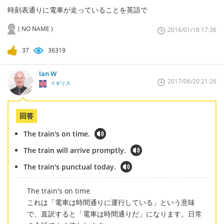
時刻表通りに電車が走っていることを英語で
( NO NAME )
2016/01/18 17:36
37
36319
Ian W
2017/06/20 21:26
イギリス
回答
The train's on time.
The train will arrive promptly.
The train's punctual today.
The train's on time.
これは「電車は時間通りに運行している」という意味
で、直訳すると「電車は時間通りだ」になります。日常