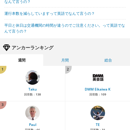
なんて言うの？
運行本数を減らしていますって英語でなんて言うの？
平日と休日は交通機関の時間が違うのでご注意ください。って英語でな
んて言うの？
アンカーランキング
週間
月間
総合
1
2
Taku
DMM Eikaiwa K
回答数：
138
回答数：
109
3
Paul
TE
回答数：
66
回答数：
31