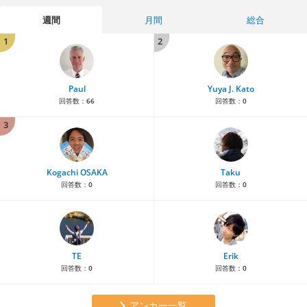
週間
月間
総合
1
2
Paul
Yuya J. Kato
回答数：
66
回答数：
0
3
Kogachi OSAKA
Taku
回答数：
0
回答数：
0
TE
Erik
回答数：
0
回答数：
0
アンカー一覧