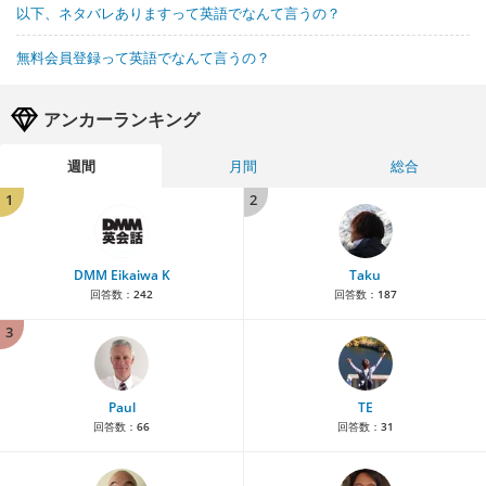
以下、ネタバレありますって英語でなんて言うの？
無料会員登録って英語でなんて言うの？
アンカーランキング
週間
月間
総合
1
2
DMM Eikaiwa K
Taku
回答数：
242
回答数：
187
3
Paul
TE
回答数：
66
回答数：
31