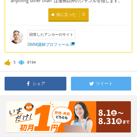
'anything other than' は漫画以外のジャンルを指します。
役に立った
0
回答したアンカーのサイト
DMM講師プロフィール
5
8194
シェア
ツイート