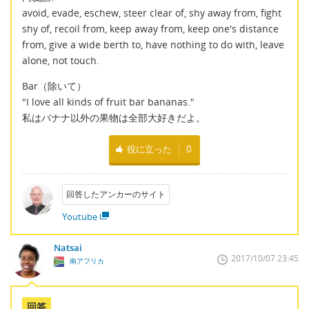
avoid, evade, eschew, steer clear of, shy away from, fight
shy of, recoil from, keep away from, keep one's distance
from, give a wide berth to, have nothing to do with, leave
alone, not touch.
Bar（除いて）
"I love all kinds of fruit bar bananas."
私はバナナ以外の果物は全部大好きだよ。
役に立った
0
回答したアンカーのサイト
Youtube
Natsai
2017/10/07 23:45
南アフリカ
回答