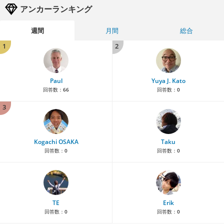
アンカーランキング
週間
月間
総合
1
2
Paul
Yuya J. Kato
回答数：
66
回答数：
0
3
Kogachi OSAKA
Taku
回答数：
0
回答数：
0
TE
Erik
回答数：
0
回答数：
0