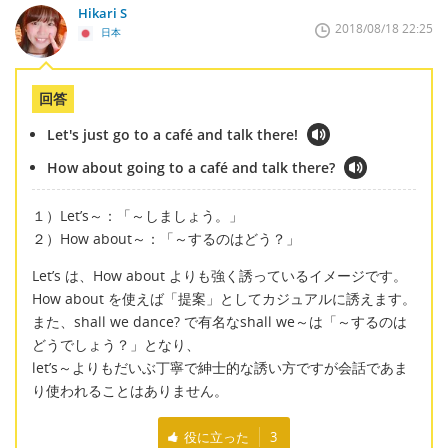
Hikari S
2018/08/18 22:25
日本
回答
Let's just go to a café and talk there!
How about going to a café and talk there?
１）Let’s～：「～しましょう。」
２）How about～：「～するのはどう？」
Let’s は、How about よりも強く誘っているイメージです。
How about を使えば「提案」としてカジュアルに誘えます。
また、shall we dance? で有名なshall we～は「～するのは
どうでしょう？」となり、
let’s～よりもだいぶ丁寧で紳士的な誘い方ですが会話であま
り使われることはありません。
役に立った
3