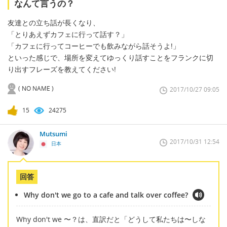
なんて言うの？
友達との立ち話が長くなり、
「とりあえずカフェに行って話す？」
「カフェに行ってコーヒーでも飲みながら話そうよ!」
といった感じで、場所を変えてゆっくり話すことをフランクに切
り出すフレーズを教えてください!
( NO NAME )
2017/10/27 09:05
15
24275
Mutsumi
2017/10/31 12:54
日本
回答
Why don't we go to a cafe and talk over coffee?
Why don't we 〜？は、直訳だと「どうして私たちは〜しな