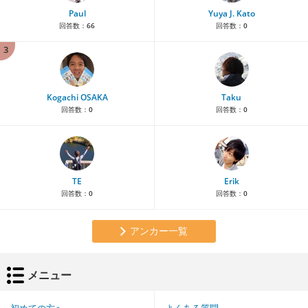
Paul
Yuya J. Kato
回答数：
66
回答数：
0
3
Kogachi OSAKA
Taku
回答数：
0
回答数：
0
TE
Erik
回答数：
0
回答数：
0
アンカー一覧
メニュー
初めての方へ
よくある質問