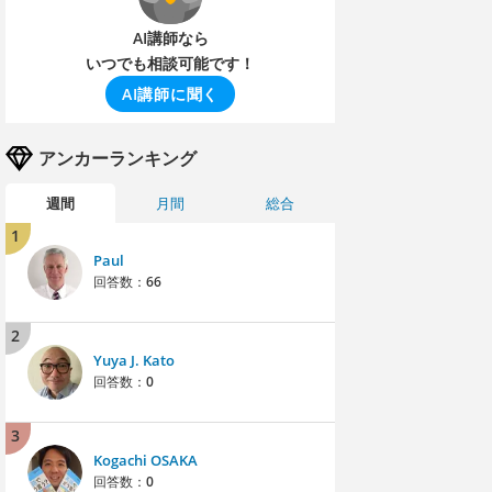
AI講師なら
いつでも相談可能です！
AI講師に聞く
アンカーランキング
週間
月間
総合
1
Paul
回答数：
66
2
Yuya J. Kato
回答数：
0
3
Kogachi OSAKA
回答数：
0