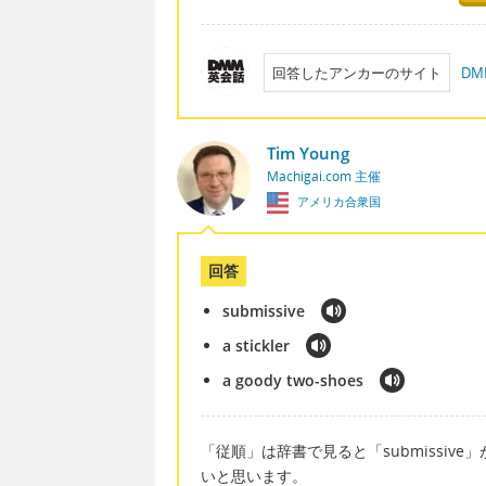
回答したアンカーのサイト
D
Tim Young
Machigai.com 主催
アメリカ合衆国
回答
submissive
a stickler
a goody two-shoes
「従順」は辞書で見ると「submissiv
いと思います。