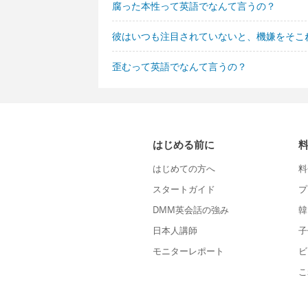
腐った本性って英語でなんて言うの？
彼はいつも注目されていないと、機嫌をそこ
歪むって英語でなんて言うの？
はじめる前に
はじめての方へ
料
スタートガイド
プ
DMM英会話の強み
韓
日本人講師
子
モニターレポート
ビ
こ