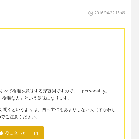
2016/04/22 15:46
tame」すべて従順を意味する形容詞ですので、「personality」「
」「従順な人」という意味になります。
よく聞くというよりは、自己主張をあまりしない人（すなわち
のでご注意ください。
役に立った
14