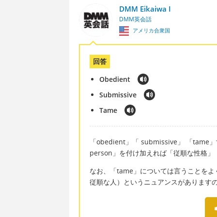
DMM Eikaiwa I
DMM英会話
アメリカ合衆国
回答
Obedient
Submissive
Tame
「obedient」「 submissive」 「
person」を付け加えれば「従順な性格
なお、「tame」については言うことを
従順な人）というニュアンスがあります