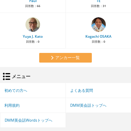
Paul
TE
回答数：
66
回答数：
31
Yuya J. Kato
Kogachi OSAKA
回答数：
0
回答数：
0
アンカー一覧
メニュー
初めての方へ
よくある質問
利用規約
DMM英会話トップへ
DMM英会話Wordsトップへ