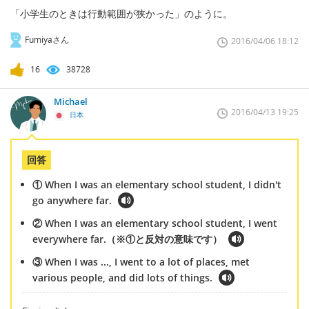
「小学生のときは行動範囲が狭かった」のように。
Fumiyaさん
2016/04/06 18:12
16
38728
Michael
2016/04/13 19:25
日本
回答
① When I was an elementary school student, I didn't
go anywhere far.
② When I was an elementary school student, I went
everywhere far.（※①と反対の意味です）
③ When I was ..., I went to a lot of places, met
various people, and did lots of things.