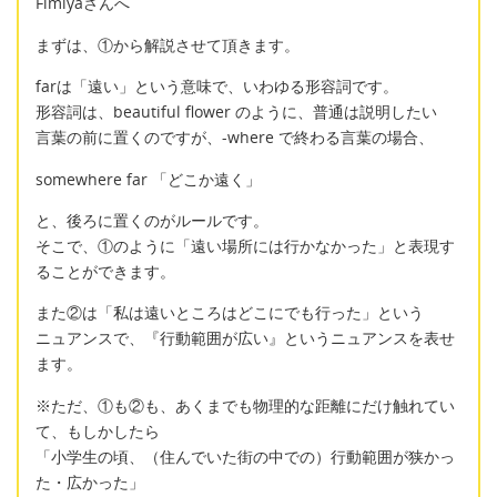
Fimiyaさんへ
まずは、①から解説させて頂きます。
farは「遠い」という意味で、いわゆる形容詞です。
形容詞は、beautiful flower のように、普通は説明したい
言葉の前に置くのですが、-where で終わる言葉の場合、
somewhere far 「どこか遠く」
と、後ろに置くのがルールです。
そこで、①のように「遠い場所には行かなかった」と表現す
ることができます。
また②は「私は遠いところはどこにでも行った」という
ニュアンスで、『行動範囲が広い』というニュアンスを表せ
ます。
※ただ、①も②も、あくまでも物理的な距離にだけ触れてい
て、もしかしたら
「小学生の頃、（住んでいた街の中での）行動範囲が狭かっ
た・広かった」