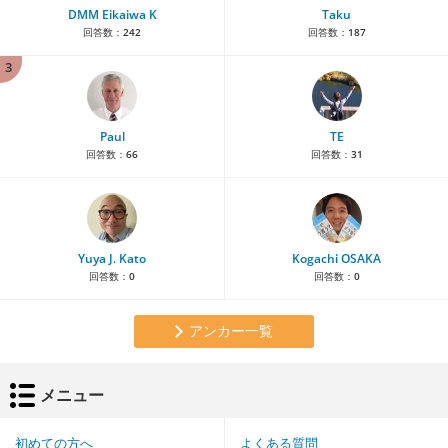
DMM Eikaiwa K
Taku
回答数：
242
回答数：
187
3
Paul
TE
回答数：
66
回答数：
31
Yuya J. Kato
Kogachi OSAKA
回答数：
0
回答数：
0
アンカー一覧
メニュー
初めての方へ
よくある質問