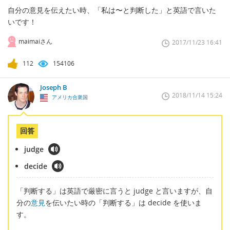
自分の意見を伝えたい時、「私は〜と判断した」と英語で言いた
いです！
maimaiさん
2017/11/23 16:41
112
154106
Joseph B
2018/11/14 15:24
アメリカ合衆国
回答
judge
decide
「判断する」は英語で厳密に言うと judge と言いますが、自
分の
意見
を伝いたい時の「判断する」は decide を使いま
す。