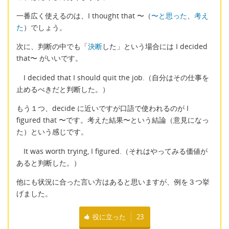
一番広く使えるのは、I thought that 〜（
〜と思った
、
考え
た
）でしょう。
次に、判断の中でも「
決断
した」という場合には I decided
that〜 がいいです。
I decided that I should quit the job.（自分はその仕事を
止めるべきだと判断した。）
もう１つ、decide に近いですが口語で使われるのが I
figured that 〜です。考えた結果〜という結論（意見になっ
た）という感じです。
It was worth trying, I figured.（それはやってみる価値が
あると判断した。）
他にも状況に合った言い方はあると思いますが、例を３つ挙
げました。
役に立った
23