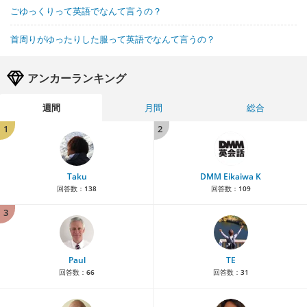
ごゆっくりって英語でなんて言うの？
首周りがゆったりした服って英語でなんて言うの？
アンカーランキング
週間
月間
総合
1
2
Taku
DMM Eikaiwa K
回答数：
138
回答数：
109
3
Paul
TE
回答数：
66
回答数：
31