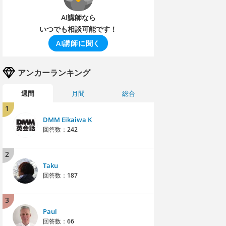
AI講師なら
いつでも相談可能です！
AI講師に聞く
アンカーランキング
週間
月間
総合
1
DMM Eikaiwa K
回答数：
242
2
Taku
回答数：
187
3
Paul
回答数：
66