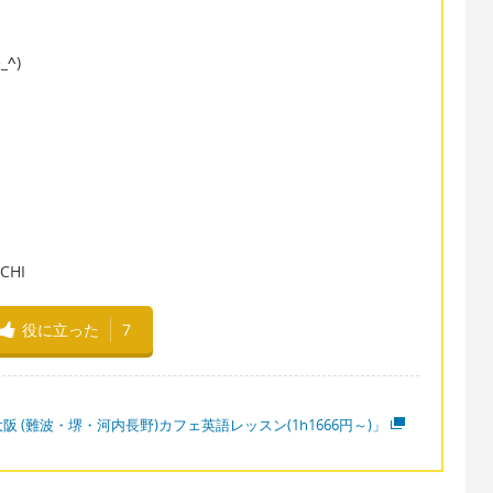
^_^
)
」
」
HI
役に立った
7
阪 (難波・堺・河内長野)カフェ英語レッスン(1h1666円～)」