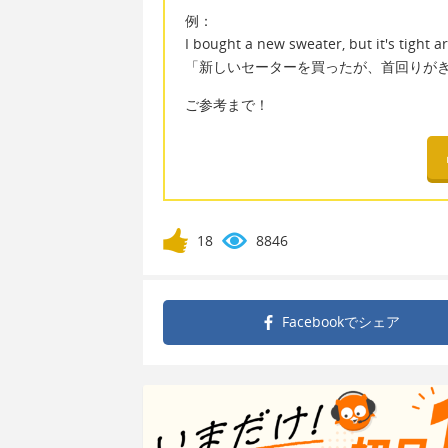
例：
I bought a new sweater, but it's tight 
「新しいセーターを買ったが、首回りが
ご参考まで！
18
8846
Facebookで
シェア