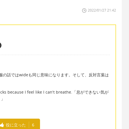
2022/01/27 21:42
、服の話ではwideも同じ意味になります。そして、反対言葉は
 necks because I feel like I can't breathe.「息ができない気が
。」
役に立った
6