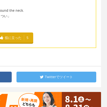
around the neck.
きつい」
役に立った
5
Twitterで
ツイート