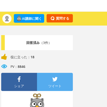
質問する
AI講師に聞く
回答済み
（3件）
役に立った：
18
PV：
8846
シェア
ツイート