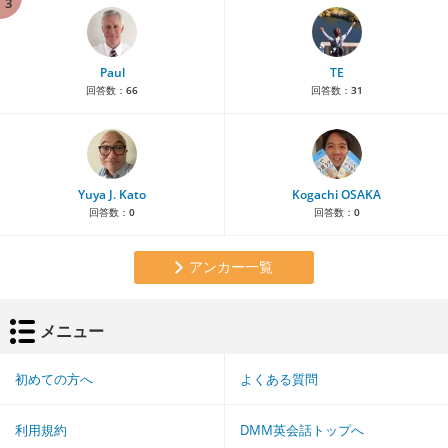
3
Paul
TE
回答数：
66
回答数：
31
Yuya J. Kato
Kogachi OSAKA
回答数：
0
回答数：
0
アンカー一覧
メニュー
初めての方へ
よくある質問
利用規約
DMM英会話トップへ