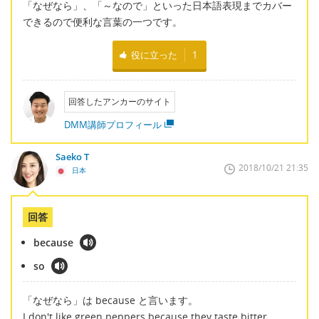
「なぜなら」、「～なので」といった日本語表現までカバー
できるので便利な言葉の一つです。
役に立った
1
回答したアンカーのサイト
DMM講師プロフィール
Saeko T
2018/10/21 21:35
日本
回答
because
so
「なぜなら」は because と言います。
I don't like green peppers because they taste bitter.