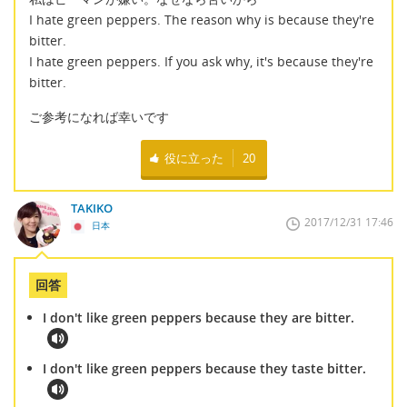
I hate green peppers. The reason why is because they're
bitter.
I hate green peppers. If you ask why, it's because they're
bitter.
ご参考になれば幸いです
役に立った
20
TAKIKO
2017/12/31 17:46
日本
回答
I don't like green peppers because they are bitter.
I don't like green peppers because they taste bitter.