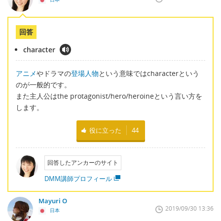
回答
character
アニメ
やドラマの
登場人物
という意味ではcharacterという
のが一般的です。
また主人公はthe protagonist/hero/heroineという言い方を
します。
役に立った
44
回答したアンカーのサイト
DMM講師プロフィール
Mayuri O
2019/09/30 13:36
日本