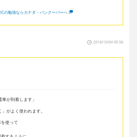
OEICの勉強ならカナダ・バンクーバーへ
2018/10/04 00:58
「まもなく電車が到着します」
なく」がよく使われます。
形を使って
到着するように。