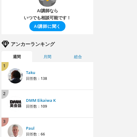
AI講師なら
いつでも相談可能です！
AI講師に聞く
アンカーランキング
週間
月間
総合
1
Taku
回答数：
138
2
DMM Eikaiwa K
回答数：
109
3
Paul
回答数：
66