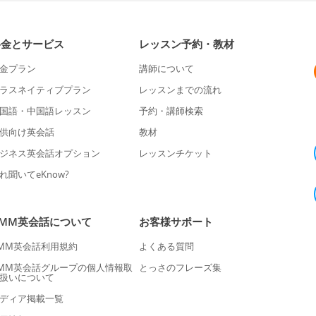
料金とサービス
レッスン予約・教材
金プラン
講師について
ラスネイティブプラン
レッスンまでの流れ
国語・中国語レッスン
予約・講師検索
供向け英会話
教材
ジネス英会話オプション
レッスンチケット
れ聞いてeKnow?
DMM英会話について
お客様サポート
MM英会話利用規約
よくある質問
MM英会話グループの個人情報取
とっさのフレーズ集
扱いについて
ディア掲載一覧