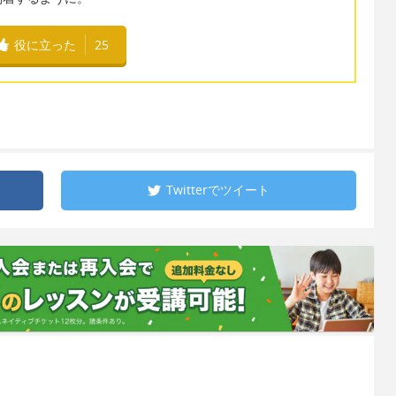
役に立った
25
Twitterで
ツイート