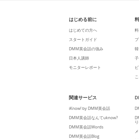
はじめる前に
はじめての方へ
料
スタートガイド
プ
DMM英会話の強み
韓
日本人講師
子
モニターレポート
ビ
こ
関連サービス
iKnow! by DMM英会話
D
DMM英会話なんてuknow?
D
り
DMM英会話Words
メ
DMM英会話Blog