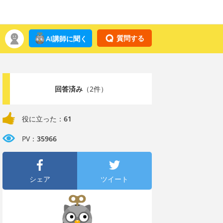
質問する
AI講師に聞く
回答済み
（2件）
役に立った：
61
PV：
35966
シェア
ツイート