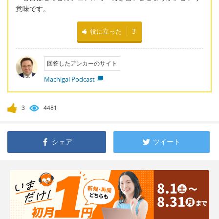
意味です。
役に立った
3
回答したアンカーのサイト
Machigai Podcast
3
4481
シェア
ツイート