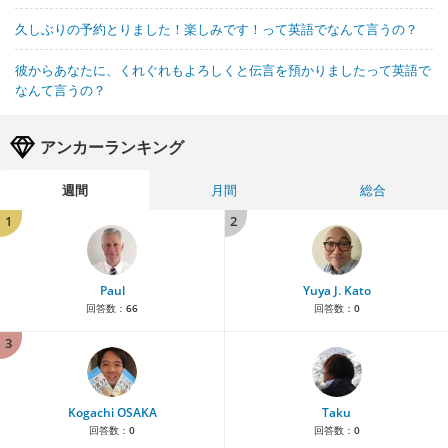
久しぶりの予約とりました！楽しみです！って英語でなんて言うの？
彼からあなたに、くれぐれもよろしくと伝言を預かりましたって英語で
なんて言うの？
アンカーランキング
週間
月間
総合
1
2
Paul
Yuya J. Kato
回答数：
66
回答数：
0
3
Kogachi OSAKA
Taku
回答数：
0
回答数：
0