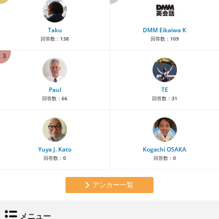
Taku
DMM Eikaiwa K
回答数：
138
回答数：
109
3
Paul
TE
回答数：
66
回答数：
31
Yuya J. Kato
Kogachi OSAKA
回答数：
0
回答数：
0
アンカー一覧
メニュー