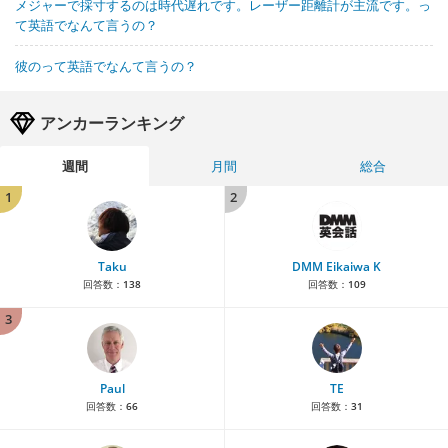
メジャーで採寸するのは時代遅れです。レーザー距離計が主流です。っ
て英語でなんて言うの？
彼のって英語でなんて言うの？
アンカーランキング
週間
月間
総合
1
2
Taku
DMM Eikaiwa K
回答数：
138
回答数：
109
3
Paul
TE
回答数：
66
回答数：
31