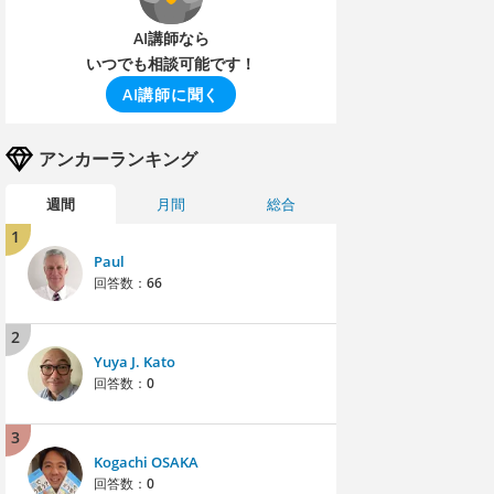
AI講師なら
いつでも相談可能です！
AI講師に聞く
アンカーランキング
週間
月間
総合
1
Paul
回答数：
66
2
Yuya J. Kato
回答数：
0
3
Kogachi OSAKA
回答数：
0