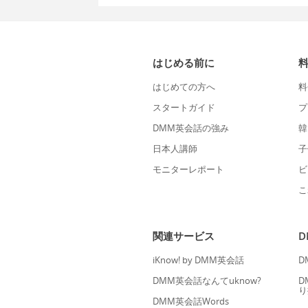
はじめる前に
はじめての方へ
料
スタートガイド
プ
DMM英会話の強み
韓
日本人講師
子
モニターレポート
ビ
こ
関連サービス
iKnow! by DMM英会話
D
DMM英会話なんてuknow?
D
り
DMM英会話Words