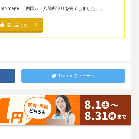
emple Pilgrimage. 「四国八十八箇所巡りを完了しました。」
役に立った
2
Twitterで
ツイート