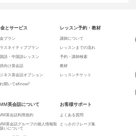
料金とサービス
レッスン予約・教材
金プラン
講師について
ラスネイティブプラン
レッスンまでの流れ
国語・中国語レッスン
予約・講師検索
供向け英会話
教材
ジネス英会話オプション
レッスンチケット
れ聞いてeKnow?
DMM英会話について
お客様サポート
MM英会話利用規約
よくある質問
MM英会話グループの個人情報取
とっさのフレーズ集
扱いについて