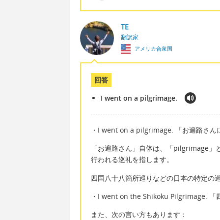
TE
翻訳家
アメリカ合衆国
回答
I went on a pilgrimage.
・I went on a pilgrimage. 「お
「お遍路さん」自体は、「pilgrima
行われる巡礼を指します。
四国八十八箇所巡りなどの日本の特定の
・I went on the Shikoku Pilg
また、次の言い方もあります：