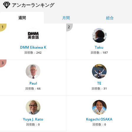
アンカーランキング
週間
月間
総合
1
2
DMM Eikaiwa K
Taku
回答数：
242
回答数：
187
3
Paul
TE
回答数：
66
回答数：
31
Yuya J. Kato
Kogachi OSAKA
回答数：
0
回答数：
0