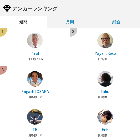
アンカーランキング
週間
月間
総合
1
2
Paul
Yuya J. Kato
回答数：
66
回答数：
0
3
Kogachi OSAKA
Taku
回答数：
0
回答数：
0
TE
Erik
回答数：
0
回答数：
0