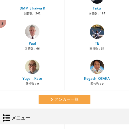
DMM Eikaiwa K
Taku
回答数：
242
回答数：
187
3
Paul
TE
回答数：
66
回答数：
31
Yuya J. Kato
Kogachi OSAKA
回答数：
0
回答数：
0
アンカー一覧
メニュー